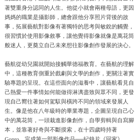
著雙重身分認同的人生。他從小就會兩種母語，更因
媽媽的職業是攝影師，總會跟他分享照片背後的故
事，拓展藝航對影像有著獨特的思考與敏銳的觸覺，
很習慣於使用影像敘事，讓他覺得影像就像是萬花筒
般迷人，更奠立自己未來想往影像創作發展的決心。
藝航從幼兒園就開始接觸華德福教育。在藝航的理解
中，這種教育側重於戲劇與文學的創作，更關注著實
驗專題的呈現。在這些面向的滋養中，讓藝航看見自
己熱愛一件事情如何能做得淋漓盡致與眾不同，更發
現自己嚮往著如何駕馭與橫跨不同的領域來發展人
生。像是他在八年級時的畢業專題，企圖呈現自己心
中的萬花筒，一頭栽進影像創作，自學剪輯與自寫腳
本，並靠著好奇與不斷摸索，在十四歲時持著
Gopro，完成第一部影像作品──紀錄片《回家》。