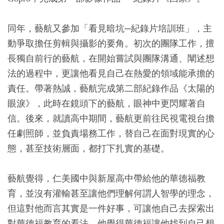
同年，藝航又參加「看見暗坑─紀錄片培訓班」，主
動爭取擔任剪輯與攝影的要角。初次的團隊工作，擅
長獨自前行的藝航，在開始嘗試與團隊溝通、闡述想
法的過程中，更讓他看見自己在熱愛的領域能承擔的
責任。帶著熱誠，藝航完成第二部紀錄作品《太陽的
眼淚》，此時在鏡頭下的藝航，眼神中更閃耀著自
信。後來，就讀高中期間，藝航更前往民視電視台擔
任劇照師，並負責場務工作，替自己在面對現實的心
態，甚至技術層面，都打下扎實的基礎。
藝航覺得，仁美國中與新屋高中帶給他的華德福教
育，並沒有灌輸甚至讓他們理解何謂人智學的理念，
但這對他而言其實是一件好事，可讓他自己去探索出
對華德福教育的看法。他覺得華德福讓他找到自己想