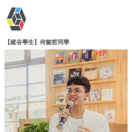
【縱谷學生】何懿哲同學