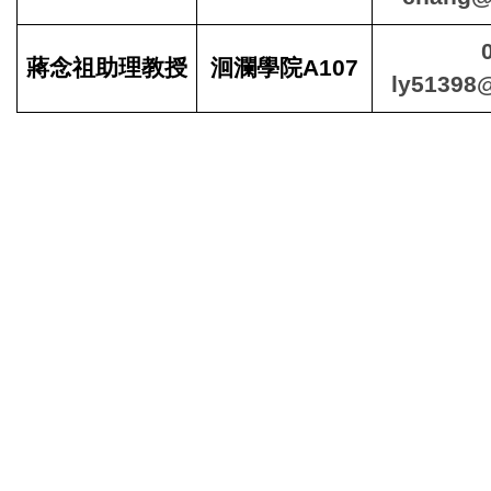
蔣念祖助理教授
洄瀾學院A107
ly51398