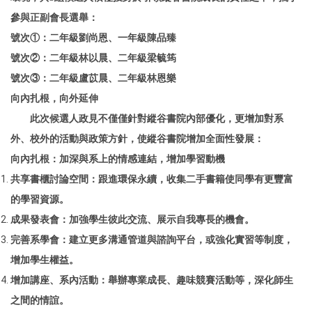
參與正副會長選舉：
號次①：二年級劉尚恩、一年級陳品臻
號次②：二年級林以晨、二年級梁毓筠
號次③：二年級盧苡晨、二年級林恩樂
向內扎根，向外延伸
此次候選人政見不僅僅針對縱谷書院內部優化，更增加對系
外、校外的活動與政策方針，使縱谷書院增加全面性發展：
向內扎根：加深與系上的情感連結，增加學習動機
共享書櫃討論空間：跟進環保永續，收集二手書籍使同學有更豐富
的學習資源。
成果發表會：加強學生彼此交流、展示自我專長的機會。
完善系學會：建立更多溝通管道與諮詢平台，或強化實習等制度，
增加學生權益。
增加講座、系內活動：舉辦專業成長、趣味競賽活動等，深化師生
之間的情誼。