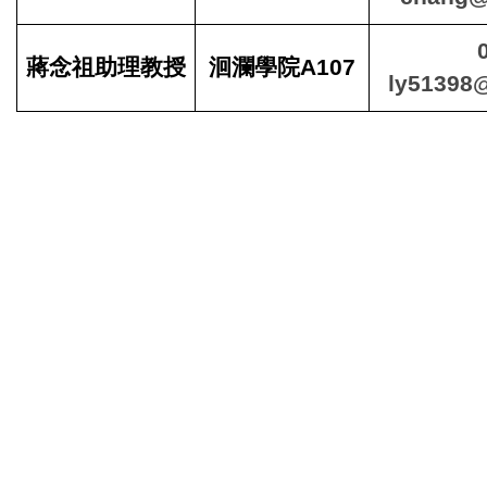
蔣念祖助理教授
洄瀾學院A107
ly51398