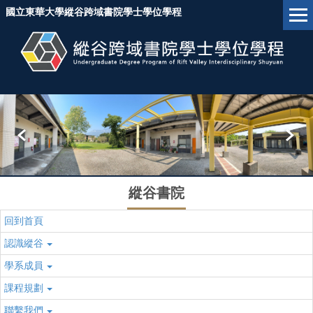
跳
國立東華大學縱谷跨域書院學士學位學程
到
主
要
內
容
區
塊
縱谷書院
回到首頁
認識縱谷
學系成員
課程規劃
聯繫我們