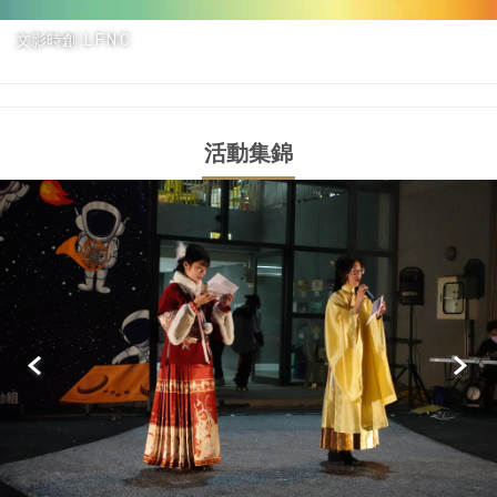
文影時創 .L F N C
活動集錦