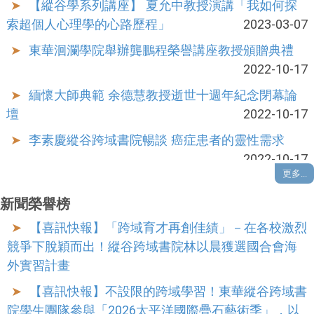
索超個人心理學的心路歷程」
2023-03-07
東華洄瀾學院舉辦龔鵬程榮譽講座教授頒贈典禮
2022-10-17
緬懷大師典範 余德慧教授逝世十週年紀念閉幕論
壇
2022-10-17
李素慶縱谷跨域書院暢談 癌症患者的靈性需求
2022-10-17
更多...
東華與花蓮縣府研商幫忙縱谷跨域書院鮭魚生
2022-07-08
新聞榮譽榜
愛唱歌任志工 蔡亦棻特殊選才錄取東華縱谷跨域
【喜訊快報】「跨域育才再創佳績」－在各校激烈
書院
2022-07-12
競爭下脫穎而出！縱谷跨域書院林以晨獲選國合會海
外實習計畫
趙涵捷校長捐款支持縱谷跨域書院鮭魚組同學 安
心就學
2022-07-20
【喜訊快報】不設限的跨域學習！東華縱谷跨域書
院學生團隊參與「2026太平洋國際疊石藝術季」，以
便當店打工女孩上大學：邱宥蓁同學特殊選才上東