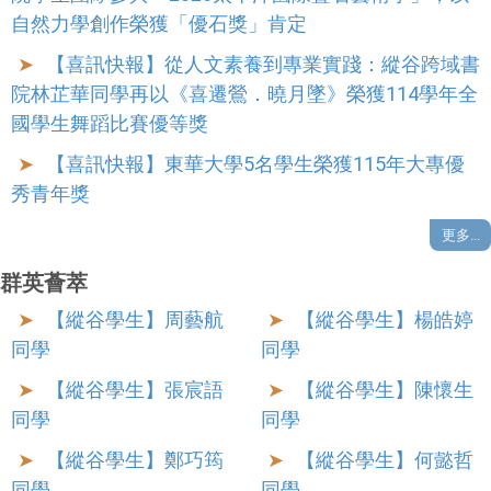
自然力學創作榮獲「優石獎」肯定
華縱谷跨域書院
2022-06-30
【喜訊快報】從人文素養到專業實踐：縱谷跨域書
院林芷華同學再以《喜遷鶯．曉月墜》榮獲114學年全
國學生舞蹈比賽優等獎
【喜訊快報】東華大學5名學生榮獲115年大專優
秀青年獎
更多...
群英薈萃
【縱谷學生】周藝航
【縱谷學生】楊皓婷
同學
同學
【縱谷學生】張宸語
【縱谷學生】陳懷生
同學
同學
【縱谷學生】鄭巧筠
【縱谷學生】何懿哲
同學
同學