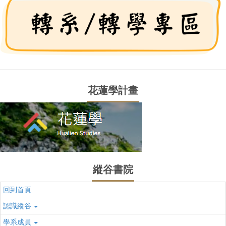
花蓮學計畫
縱谷書院
回到首頁
認識縱谷
學系成員