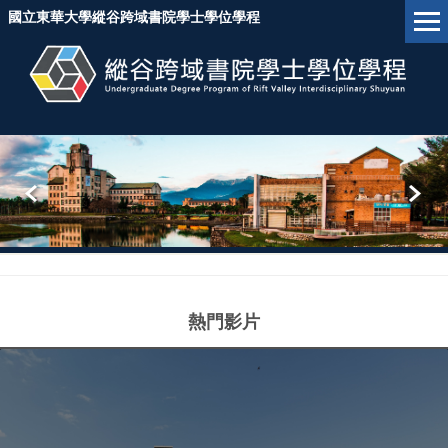
跳
國立東華大學縱谷跨域書院學士學位學程
到
主
要
內
容
區
塊
熱門影片