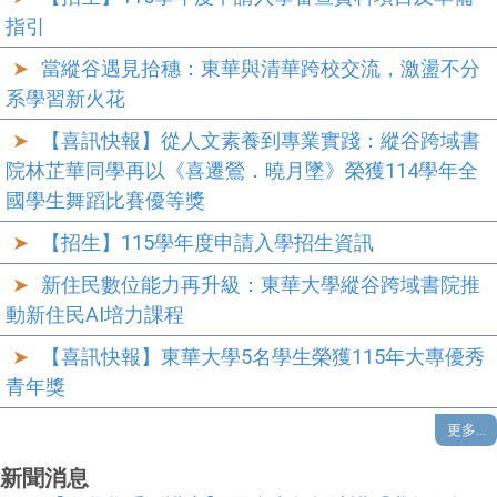
指引
當縱谷遇見拾穗：東華與清華跨校交流，激盪不分
系學習新火花
【喜訊快報】從人文素養到專業實踐：縱谷跨域書
院林芷華同學再以《喜遷鶯．曉月墜》榮獲114學年全
國學生舞蹈比賽優等獎
【招生】115學年度申請入學招生資訊
新住民數位能力再升級：東華大學縱谷跨域書院推
動新住民AI培力課程
當縱谷遇見拾穗：東華與清華跨校交流，激盪不分
【喜訊快報】東華大學5名學生榮獲115年大專優秀
系學習新火花
2026-04-27
青年獎
新住民數位能力再升級：東華大學縱谷跨域書院推
更多...
動新住民AI培力課程
2026-04-21
新聞消息
【縱谷學系列講座】 夏允中教授演講「我如何探