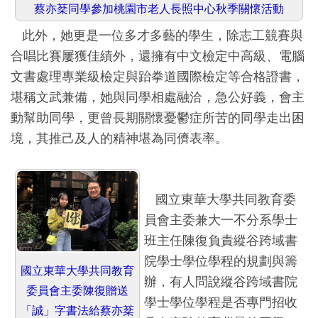
蔡亦棻同學參加桃園市老人長照中心秋季關懷活動
此外，她更是一位多才多藝的學生，除志工競賽與
合唱比賽屢獲佳績外，還擁有中文檢定中高級、電腦
文書處理專業級檢定與跆拳道國際檢定等合格證書，
堪稱文武兼備，她與同學相處融洽，急公好義，會主
動幫助同學，更曾長期關懷憂鬱症所苦的同學走出困
境，其推己及人的精神堪為同儕表率。
國立東華大學共同教育委
員會主委兼大一不分系學士
班主任陳復負責縱谷跨域書
院學士學位學程的規劃與籌
國立東華大學共同教育
辦，有人問說縱谷跨域書院
委員會主委陳復贈送
學士學位學程是否專門招收
「誠」字書法給蔡亦棻