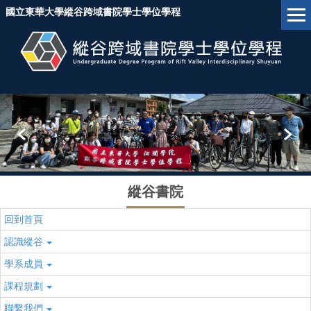
跳
國立東華大學縱谷跨域書院學士學位學程
到
主
要
內
容
區
塊
縱谷書院
回到首頁
認識縱谷
學系成員
課程規劃
聯繫我們