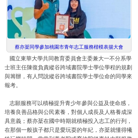
蔡亦棻同學參加桃園市青年志工服務楷模表揚大會
國立東華大學共同教育委員會主委兼大一不分系學
士班主任陳復負責縱谷跨域書院學士學位學程的規劃
與籌辦，有人問說縱谷跨域書院學士學位命的同學來
報考。
志願服務可以積極提升青少年參與公益及使命感，
培養良善品格與公民素養，對個人成長及人格養成深
具意義；蔡亦棻在國中時期就積極投入志工的行列，
在那個一般孩子都只是愛玩耍的年紀，亦棻就懂得犧