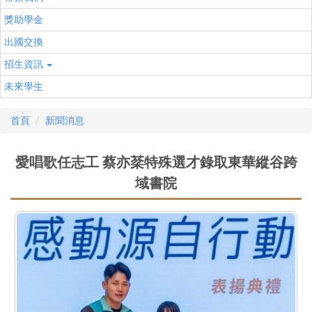
獎助學金
出國交換
招生資訊
未來學生
首頁
新聞消息
愛唱歌任志工 蔡亦棻特殊選才錄取東華縱谷跨
域書院