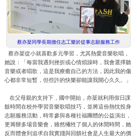
蔡亦棻同學長期擔任志工樂於從事志願服務工作
蔡亦棻從小就喜歡多元學習，尤其熱愛音樂歌唱，
她說：「每當我遇到挫折或心情煩躁時，我會選擇聽
音樂或者唱歌，這是我療癒自己的方法，因此我的傷
心都非常短暫，但些許的快樂卻能讓我開心久久。」
在父母親的支持下，國中開始，亦棻就利用假日課
餘時間在校外學習音樂歌唱技巧，並將這份熱忱投身
志願服務活動，時常參與各種社福團體的公益演出，
更籌辦多場音樂會，雖然犧牲了個人的休閒時間，她
反而體會到追求自我實踐與回饋社會是人生最大的價