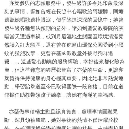
亦棻參與的志願服務中，發生過許多令她印象最深
刻的事情，譬如曾經在長照中心唱歌給阿嬤聽，阿嬤
邊聽她唱歌邊掉眼淚，似乎陷進深深的回憶中；她曾
發生過各種無法預期的意外，諸如到聖愛教養院的演
唱當天遭遇車禍，或到月眉濕地生態園區環境清潔竟
然誤入紅火蟻區，還有曾在虎頭山環保公園受到小黑
蚊的猛烈攻擊，更曾在基國派教堂外被野狗群追
殺……，這些驚心動魄的服務經驗，幸好後來都化險為
夷，但這些難忘的經歷都豐富了亦棻的生命，更讓亦
棻覺得保持健康的身心極其重要，因此她非常熱愛運
動，學習跆拳道至今已取得國際一段資格，目前在道
館擔任助教帶領孩子練拳，讓她有滿滿的幸福感。
亦棻做事積極主動且認真負責，處理事情圓融果
斷，深具領袖風範，她對事物的熱情不僅活躍於校
外，在校期間擔任學校兩個社團的社長、主持學校與