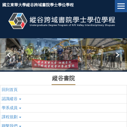
跳
國立東華大學縱谷跨域書院學士學位學程
到
主
要
內
容
區
塊
縱谷書院
回到首頁
認識縱谷
學系成員
課程規劃
聯繫我們