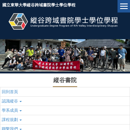
跳
國立東華大學縱谷跨域書院學士學位學程
到
主
要
內
容
區
塊
縱谷書院
回到首頁
認識縱谷
學系成員
課程規劃
聯繫我們