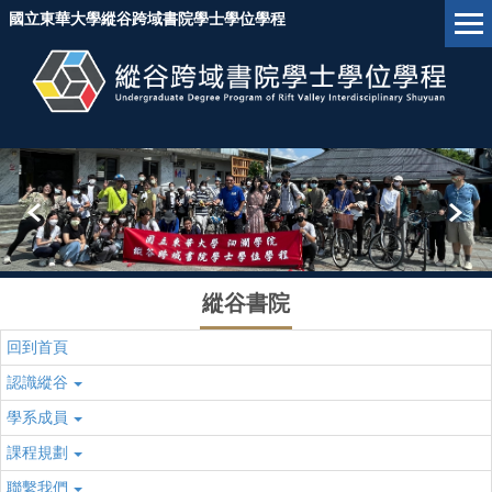
跳
國立東華大學縱谷跨域書院學士學位學程
到
主
要
內
容
區
塊
縱谷書院
回到首頁
認識縱谷
學系成員
課程規劃
聯繫我們