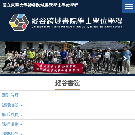
跳
國立東華大學縱谷跨域書院學士學位學程
到
主
要
內
容
區
塊
縱谷書院
回到首頁
認識縱谷
學系成員
課程規劃
聯繫我們