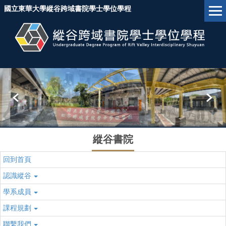
跳
國立東華大學縱谷跨域書院學士學位學程
到
主
要
內
容
區
塊
縱谷書院
回到首頁
認識縱谷
學系成員
課程規劃
聯繫我們