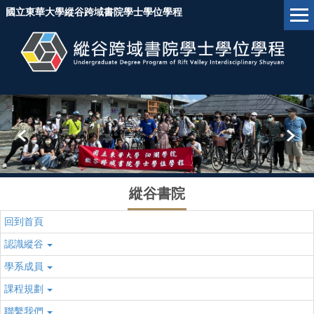
跳
國立東華大學縱谷跨域書院學士學位學程
到
主
要
內
容
區
塊
縱谷書院
回到首頁
認識縱谷
學系成員
課程規劃
聯繫我們