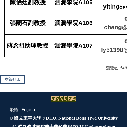
陳怡廷副教授
洄瀾學院A105
yiting5
張蘭石副教授
洄瀾學院A106
chang@
蔣念祖助理教授
洄瀾學院A107
ly51398
瀏覽數:
540
友善列印
繁體
English
© 國立東華大學 NDHU, National Dong Hwa University
©
縱谷跨域書院學士學位學程 RVIS,Undergraduate