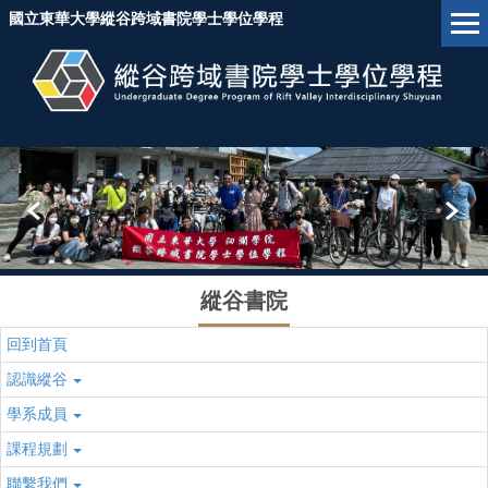
跳
國立東華大學縱谷跨域書院學士學位學程
到
主
要
內
容
區
塊
縱谷書院
回到首頁
認識縱谷
學系成員
課程規劃
聯繫我們