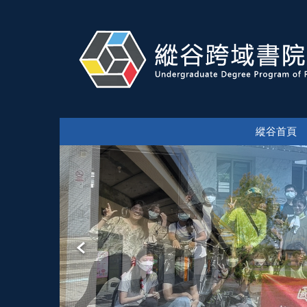
跳
到
主
要
內
容
區
塊
縱谷首頁