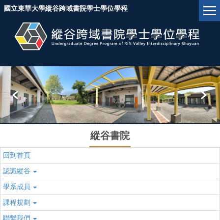
跳
國立東華大學縱谷跨域書院學士學位學程
到
主
要
內
容
區
塊
縱谷書院
回到首頁
認識縱谷
學系成員
課程規劃
聯繫我們