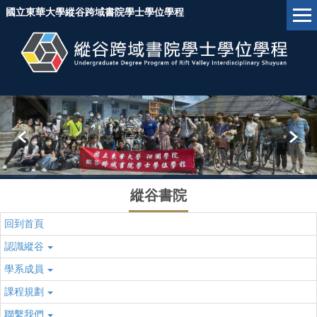
跳
國立東華大學縱谷跨域書院學士學位學程
到
主
要
內
容
區
塊
縱谷書院
回到首頁
認識縱谷
學系成員
課程規劃
聯繫我們