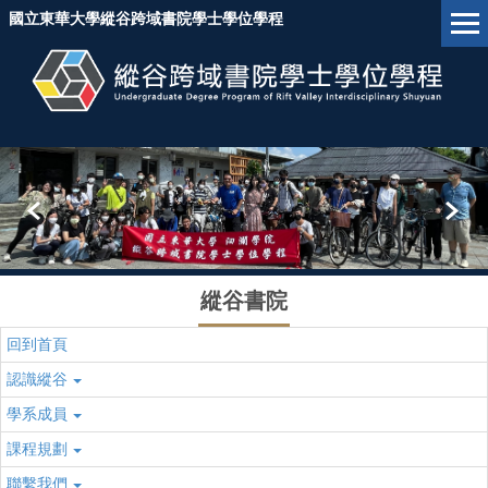
跳
國立東華大學縱谷跨域書院學士學位學程
到
主
要
內
容
區
塊
縱谷書院
回到首頁
認識縱谷
學系成員
課程規劃
聯繫我們