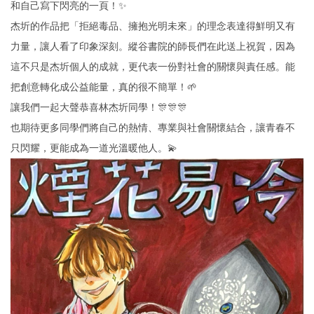
和自己寫下閃亮的一頁！✨
杰圻的作品把「拒絕毒品、擁抱光明未來」的理念表達得鮮明又有
力量，讓人看了印象深刻。縱谷書院的師長們在此送上祝賀，因為
這不只是杰圻個人的成就，更代表一份對社會的關懷與責任感。能
把創意轉化成公益能量，真的很不簡單！🌱
讓我們一起大聲恭喜林杰圻同學！🎊🎊🎊
也期待更多同學們將自己的熱情、專業與社會關懷結合，讓青春不
只閃耀，更能成為一道光溫暖他人。💫