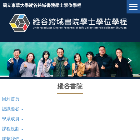
跳
國立東華大學縱谷跨域書院學士學位學程
到
主
要
內
容
區
塊
縱谷書院
回到首頁
認識縱谷
學系成員
課程規劃
聯繫我們