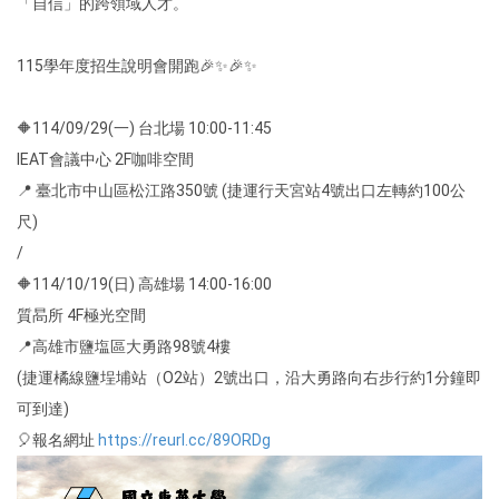
「自信」的跨領域人才。
115學年度招生說明會開跑🎉✨🎉✨
🔶114/09/29(一) 台北場 10:00-11:45
IEAT會議中心 2F咖啡空間
📍 臺北市中山區松江路350號 (捷運行天宮站4號出口左轉約100公
尺)
/
🔶114/10/19(日) 高雄場 14:00-16:00
質晑所 4F極光空間
📍高雄市鹽塩區大勇路98號4樓
(捷運橘線鹽埕埔站（O2站）2號出口，沿大勇路向右步行約1分鐘即
可到達)
🎈報名網址
https://reurl.cc/89ORDg