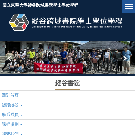
跳
國立東華大學縱谷跨域書院學士學位學程
到
主
要
內
容
區
塊
縱谷書院
回到首頁
認識縱谷
學系成員
課程規劃
聯繫我們