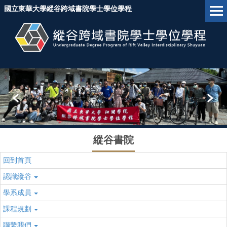
跳
國立東華大學縱谷跨域書院學士學位學程
到
主
要
內
容
區
塊
縱谷書院
回到首頁
認識縱谷
學系成員
課程規劃
聯繫我們